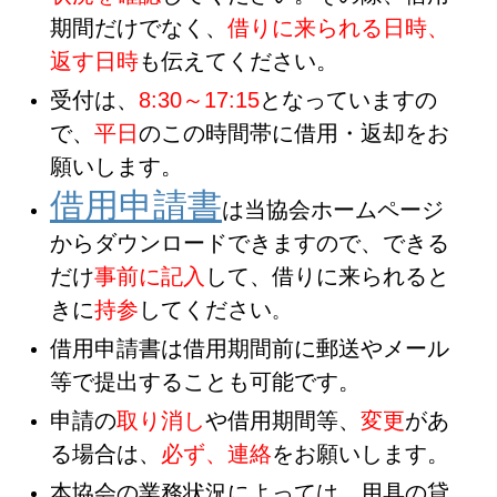
期間だけでなく、
借りに来られる日時、
返す日時
も伝えてください。
受付は、
8:30～17:15
となっていますの
で、
平日
のこの時間帯に借用・返却をお
願いします。
借用申請書
は当協会ホームページ
からダウンロードできますので、できる
だけ
事前に記入
して、借りに来られると
きに
持参
してください
。
借用申請書は借用期間前に郵送やメール
等で提出することも可能です。
申請の
取り消し
や借用期間等、
変更
があ
る場合は、
必ず、連絡
をお願いします。
本協会の業務状況によっては、用具の貸